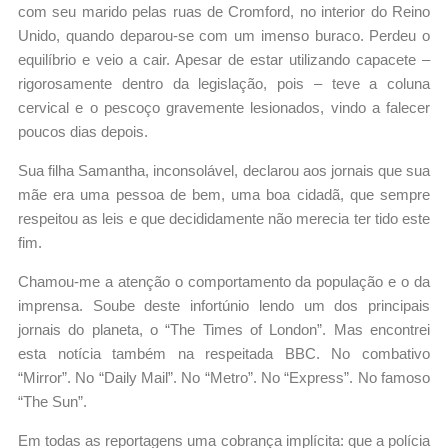
com seu marido pelas ruas de Cromford, no interior do Reino
Unido, quando deparou-se com um imenso buraco. Perdeu o
equilíbrio e veio a cair. Apesar de estar utilizando capacete –
rigorosamente dentro da legislação, pois – teve a coluna
cervical e o pescoço gravemente lesionados, vindo a falecer
poucos dias depois.
Sua filha Samantha, inconsolável, declarou aos jornais que sua
mãe era uma pessoa de bem, uma boa cidadã, que sempre
respeitou as leis e que decididamente não merecia ter tido este
fim.
Chamou-me a atenção o comportamento da população e o da
imprensa. Soube deste infortúnio lendo um dos principais
jornais do planeta, o “The Times of London”. Mas encontrei
esta notícia também na respeitada BBC. No combativo
“Mirror”. No “Daily Mail”. No “Metro”. No “Express”. No famoso
“The Sun”.
Em todas as reportagens uma cobrança implícita: que a polícia