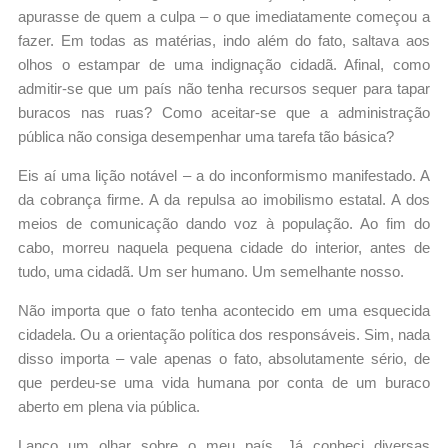
apurasse de quem a culpa – o que imediatamente começou a
fazer. Em todas as matérias, indo além do fato, saltava aos
olhos o estampar de uma indignação cidadã. Afinal, como
admitir-se que um país não tenha recursos sequer para tapar
buracos nas ruas? Como aceitar-se que a administração
pública não consiga desempenhar uma tarefa tão básica?
Eis aí uma lição notável – a do inconformismo manifestado. A
da cobrança firme. A da repulsa ao imobilismo estatal. A dos
meios de comunicação dando voz à população. Ao fim do
cabo, morreu naquela pequena cidade do interior, antes de
tudo, uma cidadã. Um ser humano. Um semelhante nosso.
Não importa que o fato tenha acontecido em uma esquecida
cidadela. Ou a orientação política dos responsáveis. Sim, nada
disso importa – vale apenas o fato, absolutamente sério, de
que perdeu-se uma vida humana por conta de um buraco
aberto em plena via pública.
Lanço um olhar sobre o meu país. Já conheci diversas