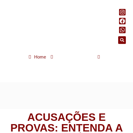
Home
Famosos em foco
Acusações e provas: entenda a nova polêmica entre Tainá,
Karoline e Léo Pereira
ACUSAÇÕES E
PROVAS: ENTENDA A