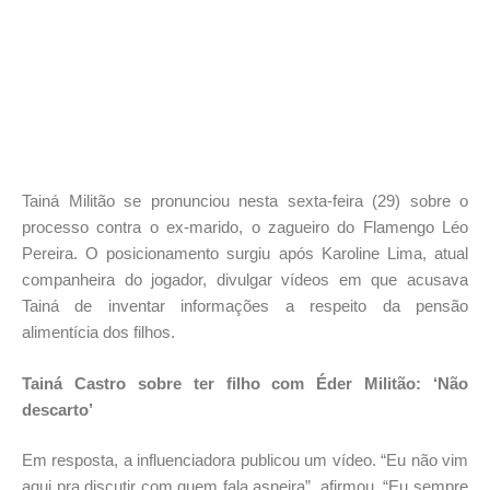
Tainá Militão se pronunciou nesta sexta-feira (29) sobre o
processo contra o ex-marido, o zagueiro do Flamengo Léo
Pereira. O posicionamento surgiu após Karoline Lima, atual
companheira do jogador, divulgar vídeos em que acusava
Tainá de inventar informações a respeito da pensão
alimentícia dos filhos.
Tainá Castro sobre ter filho com Éder Militão: ‘Não
descarto’
Em resposta, a influenciadora publicou um vídeo. “Eu não vim
aqui pra discutir com quem fala asneira”, afirmou. “Eu sempre