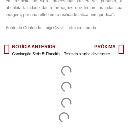
em respeito ao sigilo processual. Reitera-se, portanto, a
absoluta falsidade das informações que tentam macular sua
imagem, por não refletirem a realidade fática nem jurídica”.
Fonte do Conteudo: Luigi Civalli – ofuxico.com.br
NOTÍCIA ANTERIOR
PRÓXIMA
Candangão Série B: Planaltina x Cruzeiro ao vivo e com imagens
Teste do olhinho deve ser repetido três vezes ao ano até os 3 anos