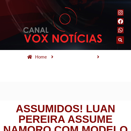
Home
Famosos em foco
Assumidos! Luan Pereira assume namoro com modelo
apontada como affair de Zé Felipe
ASSUMIDOS! LUAN
PEREIRA ASSUME
NAMORO COM MODELO