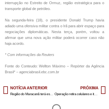
interrupção no Estreito de Ormuz, região estratégica para o
transporte global de petróleo.
Na segunda-feira (18), o presidente Donald Trump havia
adiado uma ofensiva militar contra o Irã para abrir espaço para
negociações diplomáticas. Nesta terça, porém, voltou a
afirmar que uma nova ação militar poderá ocorrer caso não
haja acordo.
* Com informações da Reuters
Fonte do Conteudo: Wellton Máximo – Repórter da Agência
Brasil* – agenciabrasil.ebc.com.br
NOTÍCIA ANTERIOR
PRÓXIMA
Região do Maracanã terá esquema especial de trânsito para jogo Fluminense x Bolivar, terça-feira (19/05) – Prefeitura da Cidade do Rio de Janeiro
Operação retira celulares e itens ilegais em presídios de 15 estados