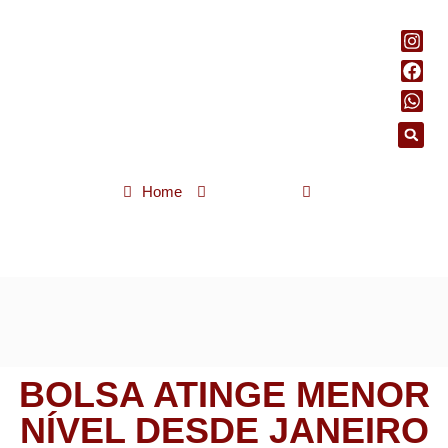
Home
Economia
Bolsa atinge menor nível desde janeiro com exterior e tensão
política
BOLSA ATINGE MENOR
NÍVEL DESDE JANEIRO