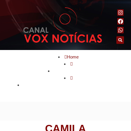
Home
Famosos em foco
Camila Cabello explica por que encerrou fase loira
CAMILA