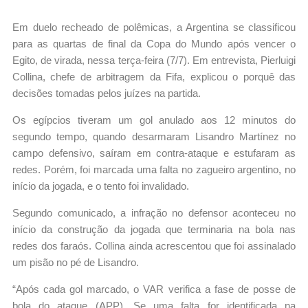
Em duelo recheado de polêmicas, a Argentina se classificou
para as quartas de final da Copa do Mundo após vencer o
Egito, de virada, nessa terça-feira (7/7). Em entrevista, Pierluigi
Collina, chefe de arbitragem da Fifa, explicou o porquê das
decisões tomadas pelos juízes na partida.
Os egípcios tiveram um gol anulado aos 12 minutos do
segundo tempo, quando desarmaram Lisandro Martínez no
campo defensivo, saíram em contra-ataque e estufaram as
redes. Porém, foi marcada uma falta no zagueiro argentino, no
início da jogada, e o tento foi invalidado.
Segundo comunicado, a infração no defensor
aconteceu no
início da construção da jogada
que terminaria na bola nas
redes dos faraós. Collina ainda acrescentou que foi assinalado
um pisão no pé de Lisandro.
“Após cada gol marcado, o VAR verifica a fase de posse de
bola do ataque (APP). Se uma falta for identificada na