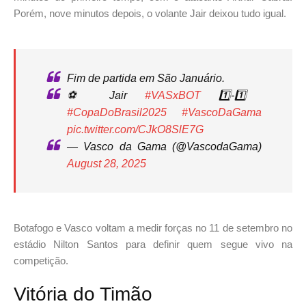
Porém, nove minutos depois, o volante Jair deixou tudo igual.
Fim de partida em São Januário.
⚽️ Jair
#VASxBOT
1️⃣-1️⃣
#CopaDoBrasil2025
#VascoDaGama
pic.twitter.com/CJkO8SlE7G
— Vasco da Gama (@VascodaGama)
August 28, 2025
Botafogo e Vasco voltam a medir forças no 11 de setembro no
estádio Nilton Santos para definir quem segue vivo na
competição.
Vitória do Timão