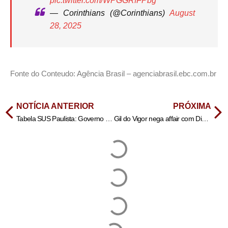
pic.twitter.com/WPGGRfFPbg
— Corinthians (@Corinthians)
August
28, 2025
Fonte do Conteudo: Agência Brasil – agenciabrasil.ebc.com.br
NOTÍCIA ANTERIOR
PRÓXIMA
Tabela SUS Paulista: Governo de SP anuncia financiamento da atenção básica e especializada dos municípios
Gil do Vigor nega affair com Diego Hypolito e afirma: ‘Só amizade’