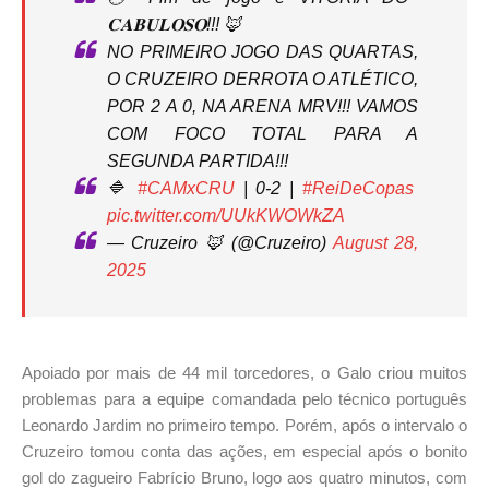
𝐂𝐀𝐁𝐔𝐋𝐎𝐒𝐎!!! 🦊
NO PRIMEIRO JOGO DAS QUARTAS,
O CRUZEIRO DERROTA O ATLÉTICO,
POR 2 A 0, NA ARENA MRV!!! VAMOS
COM FOCO TOTAL PARA A
SEGUNDA PARTIDA!!!
🔷
#CAMxCRU
| 0-2 |
#ReiDeCopas
pic.twitter.com/UUkKWOWkZA
— Cruzeiro 🦊 (@Cruzeiro)
August 28,
2025
Apoiado por mais de 44 mil torcedores, o Galo criou muitos
problemas para a equipe comandada pelo técnico português
Leonardo Jardim no primeiro tempo. Porém, após o intervalo o
Cruzeiro tomou conta das ações, em especial após o bonito
gol do zagueiro Fabrício Bruno, logo aos quatro minutos, com