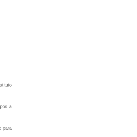
tituto
após a
o para