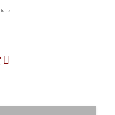
ito se
A
o