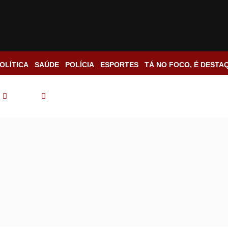
OLÍTICA
SAÚDE
POLÍCIA
ESPORTES
TÁ NO FOCO, É DESTA
Brasil
Corpos de vítimas de acidente em MG serão levado