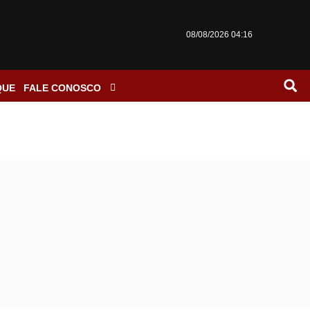
08/08/2026 04:16
QUE
FALE CONOSCO
s ao IML de BH