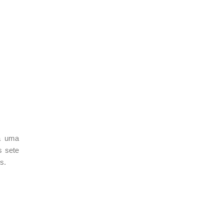
a
uma
s sete
s.