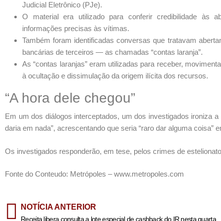
Judicial Eletrônico (PJe).
O material era utilizado para conferir credibilidade às
informações precisas às vítimas.
Também foram identificadas conversas que tratavam abertam
bancárias de terceiros — as chamadas “contas laranja”.
As “contas laranjas” eram utilizadas para receber, movimenta
à ocultação e dissimulação da origem ilícita dos recursos.
“A hora dele chegou”
Em um dos diálogos interceptados, um dos investigados ironiza a
daria em nada”, acrescentando que seria “raro dar alguma coisa”
Os investigados responderão, em tese, pelos crimes de estelionato
Fonte do Conteudo: Metrópoles – www.metropoles.com
NOTÍCIA ANTERIOR
Receita libera consulta a lote especial de cashback do IR nesta quarta