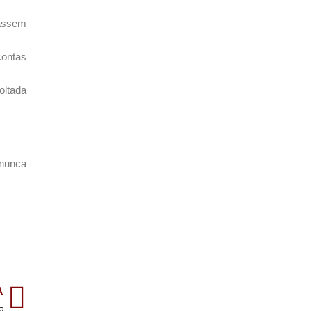
tassem
contas
oltada
“nunca
A
o