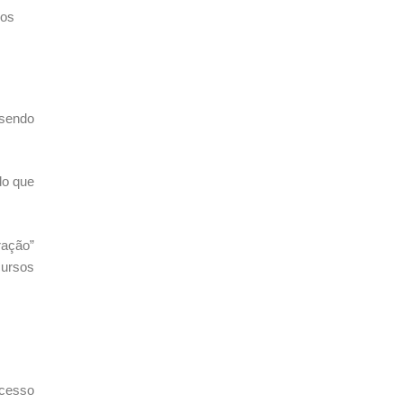
dos
 sendo
do que
ração”
cursos
ocesso