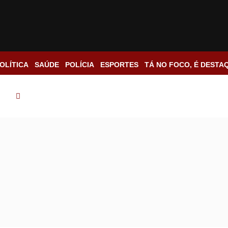
OLÍTICA
SAÚDE
POLÍCIA
ESPORTES
TÁ NO FOCO, É DESTA
cia
Falso advogado alertava família sobre golpes que ele mes