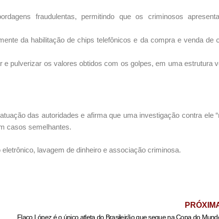
 abordagens fraudulentas, permitindo que os criminosos apresen
ente da habilitação de chips telefônicos e da compra e venda de 
r e pulverizar os valores obtidos com os golpes, em uma estrutura v
 atuação das autoridades e afirma que uma investigação contra ele 
 em casos semelhantes.
 eletrônico, lavagem de dinheiro e associação criminosa.
PRÓXIM
Flaco López é o único atleta do Brasileirão que segue na Copa do Mund