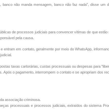
liga, banco não manda mensagem, banco não faz nada”, disse um 
públicas de processos judiciais para convencer vítimas de que estão
sponsável pela causa.
ais e entram em contato, geralmente por meio do WhatsApp, informan
udicial.
ostas taxas cartorárias, custas processuais ou despesas para “libe
icos. Após o pagamento, interrompem o contato e se apropriam dos re
 da associação criminosa.
peças processuais e processos judiciais, extraídos do sistema Pr