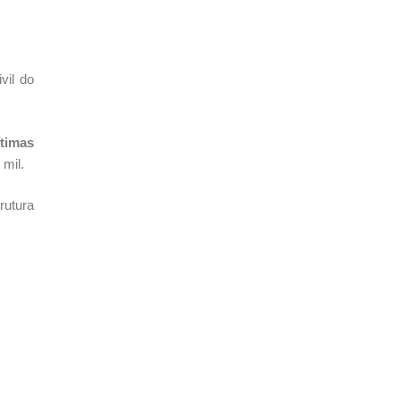
vil do
ítimas
 mil.
rutura