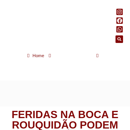
Home
Saúde e bem-estar
Feridas na boca e rouquidão podem indicar câncer de cabeça e
pescoço
FERIDAS NA BOCA E
ROUQUIDÃO PODEM