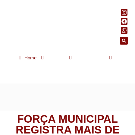
Home
Notícias
Rio de Janeiro
Força Municipal registra mais de 5.400 abordagens e 731
prisões – Prefeitura da Cidade do Rio de Janeiro
FORÇA MUNICIPAL
REGISTRA MAIS DE