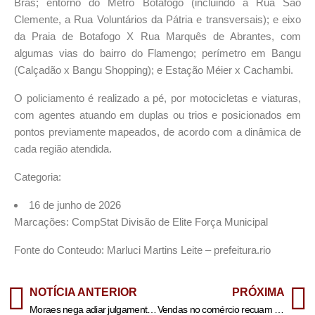
Brás; entorno do Metrô Botafogo (incluindo a Rua São
Clemente, a Rua Voluntários da Pátria e transversais); e eixo
da Praia de Botafogo X Rua Marquês de Abrantes, com
algumas vias do bairro do Flamengo; perímetro em Bangu
(Calçadão x Bangu Shopping); e Estação Méier x Cachambi.
O policiamento é realizado a pé, por motocicletas e viaturas,
com agentes atuando em duplas ou trios e posicionados em
pontos previamente mapeados, de acordo com a dinâmica de
cada região atendida.
Categoria:
16 de junho de 2026
Marcações: CompStat Divisão de Elite Força Municipal
Fonte do Conteudo: Marluci Martins Leite – prefeitura.rio
NOTÍCIA ANTERIOR
PRÓXIMA
Moraes nega adiar julgamento de Eduardo Bolsonaro no STF
Vendas no comércio recuam 1,5% em abril, impactadas por combustíveis