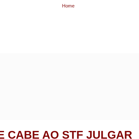
Home
No rastro da corrupção
Gilmar decide que cabe ao STF julgar Cunha por corrupção
E CABE AO STF JULGAR