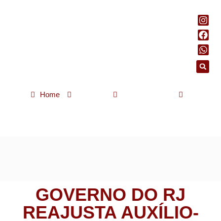
Home
Notícias
Rio de Janeiro
Governo do RJ reajusta auxílio-transporte dos servidores
estaduais para R$ 350
GOVERNO DO RJ
REAJUSTA AUXÍLIO-