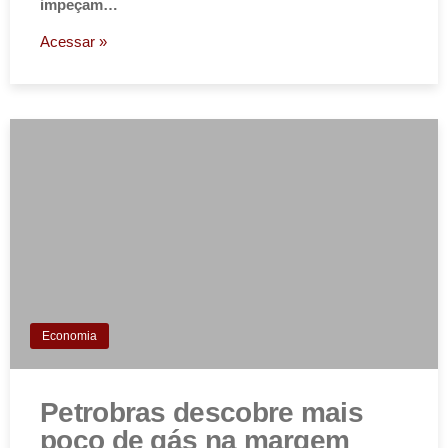
impeçam…
Acessar »
Economia
Petrobras descobre mais
poço de gás na margem