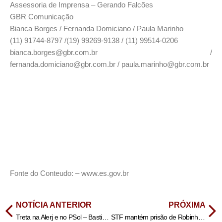
Assessoria de Imprensa – Gerando Falcões
GBR Comunicação
Bianca Borges / Fernanda Domiciano / Paula Marinho
(11) 91744-8797 /(19) 99269-9138 / (11) 99514-0206
bianca.borges@gbr.com.br /
fernanda.domiciano@gbr.com.br / paula.marinho@gbr.com.br
Fonte do Conteudo: – www.es.gov.br
NOTÍCIA ANTERIOR
PRÓXIMA
Treta na Alerj e no PSol – Bastidores do Rio
STF mantém prisão de Robinho com placar de 10 a 1