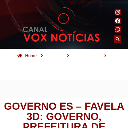
Home
Notícias
Espírito Santo
Governo ES – Favela 3D: Governo, Prefeitura de Cariacica e
Gerando Falcões começam transformação em Piranema
GOVERNO ES – FAVELA
3D: GOVERNO,
PREFEITURA DE