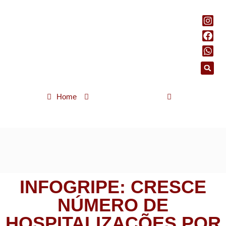
Home
Saúde e bem-estar
InfoGripe: cresce número de hospitalizações por VSR e gripe
INFOGRIPE: CRESCE
NÚMERO DE
HOSPITALIZAÇÕES POR