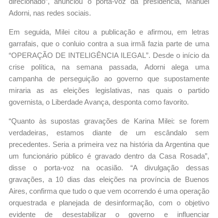
direcionado”, anunciou o porta-voz da presidência, Manuel
Adorni, nas redes sociais.
Em seguida, Milei citou a publicação e afirmou, em letras
garrafais, que o conluio contra a sua irmã fazia parte de uma
“OPERAÇÃO DE INTELIGÊNCIA ILEGAL”. Desde o início da
crise política, na semana passada, Adorni alega uma
campanha de perseguição ao governo que supostamente
miraria as as eleições legislativas, nas quais o partido
governista, o Liberdade Avança, desponta como favorito.
“Quanto às supostas gravações de Karina Milei: se forem
verdadeiras, estamos diante de um escândalo sem
precedentes. Seria a primeira vez na história da Argentina que
um funcionário público é gravado dentro da Casa Rosada”,
disse o porta-voz na ocasião. “A divulgação dessas
gravações, a 10 dias das eleições na província de Buenos
Aires, confirma que tudo o que vem ocorrendo é uma operação
orquestrada e planejada de desinformação, com o objetivo
evidente de desestabilizar o governo e influenciar