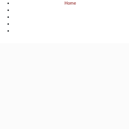
Home
Politica
o que isso muda pra você? – Política Capixaba