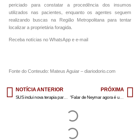
periciado para constatar a procedência dos insumos
utilizados nas pacientes, enquanto os agentes seguem
realizando buscas na Região Metropolitana para tentar
localizar a proprietária foragida.
Receba notícias no WhatsApp e e-mail
Fonte do Conteudo: Mateus Aguiar – diariodorio.com
NOTÍCIA ANTERIOR
PRÓXIMA
SUS inclui nova terapia para pacientes adultos com leucemia mieloide
“Falar de Neymar agora é utopia”, diz Ivan Moré no Corneta Metrópoles