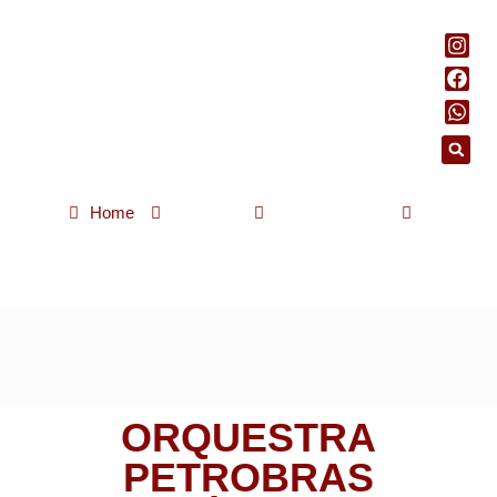
Home
Notícias
Rio de Janeiro
Orquestra Petrobras Sinfônica se apresenta, nesta quarta, sob a
regência de Matheus Carneiro
ORQUESTRA
PETROBRAS