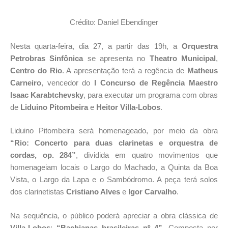
Crédito: Daniel Ebendinger
Nesta quarta-feira, dia 27, a partir das 19h, a
Orquestra
Petrobras Sinfônica
se apresenta no
Theatro Municipal
,
Centro do Rio
. A apresentação terá a regência de
Matheus
Carneiro
, vencedor do
I Concurso de Regência Maestro
Isaac Karabtchevsky
, para executar um programa com obras
de
Liduino Pitombeira
e
Heitor Villa-Lobos
.
Liduino Pitombeira será homenageado, por meio da obra
“Rio: Concerto para duas clarinetas e orquestra de
cordas, op. 284”
, dividida em quatro movimentos que
homenageiam locais o Largo do Machado, a Quinta da Boa
Vista, o Largo da Lapa e o Sambódromo. A peça terá solos
dos clarinetistas
Cristiano Alves
e
Igor Carvalho
.
Na sequência, o público poderá apreciar a obra clássica de
Villa-Lobos
:
“Bachianas brasileiras nº 4”
. Composta por