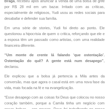
Braga
, recebeu após anunciar a venda de uma bolsa de grife
por R$ 28 mil em um bazar. Irritado com as críticas,
especialmente de religiosos, Yudi usou as redes sociais para
desabafar e defender sua família.
Em uma série de stories, Yudi foi direto ao ponto. Ele
questionou a hipocrisia de quem o critica, reforçando que ele e
a esposa têm um passado como artistas, com uma realidade
financeira diferente.
“Um monte de crente lá falando ‘que ostentação’.
Ostentação do quê? A gente está num desapego”
,
declarou.
Ele explicou que a bolsa já pertencia a Mila antes da
conversão, mas que agora o casal está em uma nova fase da
vida, mais focada na fé e na evangelização.
“Esse desapego com as coisas foi Deus que colocou no nosso
coração também, porque a Camila tinha um negócio com
essas bolsas… aos poucos, Deus foi trabalhando no nosso