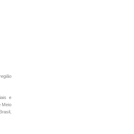
região
iais e
e Meio
rasil,