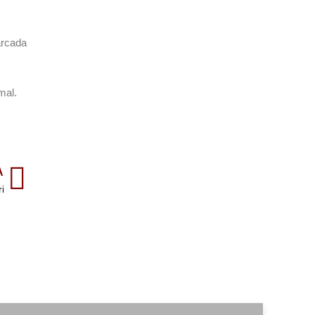
arcada
mal.
A
i