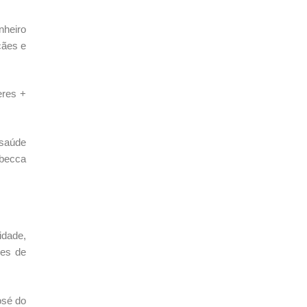
nheiro
cães e
eres +
 saúde
ebecca
idade,
des de
osé do