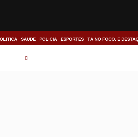
OLÍTICA
SAÚDE
POLÍCIA
ESPORTES
TÁ NO FOCO, É DESTA
São Paulo
Região de Ribeirão Preto recebe dois consultórios 