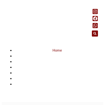
Home
Notícias
Rio de Janeiro
RIOgaleão Cargo bate recorde e fecha junho com 6,5
milhões de remessas internacionais recebidas