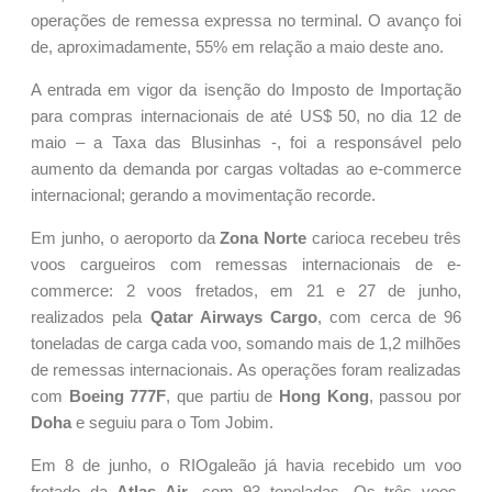
operações de remessa expressa no terminal. O avanço foi
de, aproximadamente, 55% em relação a maio deste ano.
A entrada em vigor da isenção do Imposto de Importação
para compras internacionais de até US$ 50, no dia 12 de
maio – a Taxa das Blusinhas -, foi a responsável pelo
aumento da demanda por cargas voltadas ao e-commerce
internacional; gerando a movimentação recorde.
Em junho, o aeroporto da
Zona Norte
carioca recebeu três
voos cargueiros com remessas internacionais de e-
commerce: 2 voos fretados, em 21 e 27 de junho,
realizados pela
Qatar Airways Cargo
, com cerca de 96
toneladas de carga cada voo, somando mais de 1,2 milhões
de remessas internacionais. As operações foram realizadas
com
Boeing 777F
, que partiu de
Hong Kong
, passou por
Doha
e seguiu para o Tom Jobim.
Em 8 de junho, o RIOgaleão já havia recebido um voo
fretado da
Atlas Air
, com 93 toneladas. Os três voos,