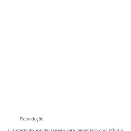
Reprodução
O
Estado do Rio de Janeiro
será beneficiado com R$ 563