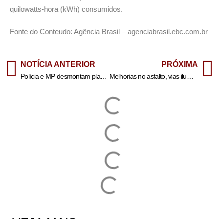
quilowatts-hora (kWh) consumidos.
Fonte do Conteudo: Agência Brasil – agenciabrasil.ebc.com.br
NOTÍCIA ANTERIOR
PRÓXIMA
Polícia e MP desmontam plano do PCC para executar promotor de Campinas
Melhorias no asfalto, vias iluminadas e socorro 24h: rodovias da Baixada passam por mudanças