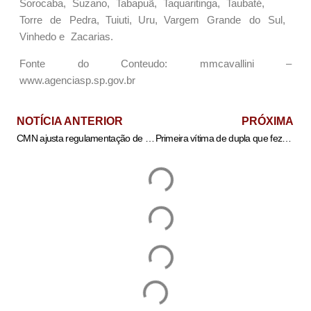
Sorocaba, Suzano, Tabapuã, Taquaritinga, Taubaté,
Torre de Pedra, Tuiuti, Uru, Vargem Grande do Sul,
Vinhedo e Zacarias.
Fonte do Conteudo: mmcavallini –
www.agenciasp.sp.gov.br
NOTÍCIA ANTERIOR
PRÓXIMA
CMN ajusta regulamentação de crédito a empresas afetadas por tarifaço
Primeira vítima de dupla que fez arrastão e matou 2 levou 15 facadas