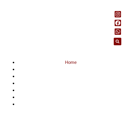
Home
Notícias
São Paulo
SP amplia para 214 o número de Municípios de
Interesse Turístico (MITs); veja lista das cidades
incluídas