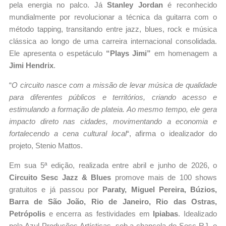
pela energia no palco. Já
Stanley Jordan
é reconhecido
mundialmente por revolucionar a técnica da guitarra com o
método tapping, transitando entre jazz, blues, rock e música
clássica ao longo de uma carreira internacional consolidada.
Ele apresenta o espetáculo
“Plays Jimi”
em homenagem a
Jimi Hendrix
.
“
O circuito nasce com a missão de levar música de qualidade
para diferentes públicos e territórios, criando acesso e
estimulando a formação de plateia. Ao mesmo tempo, ele gera
impacto direto nas cidades, movimentando a economia e
fortalecendo a cena cultural local
“, afirma o idealizador do
projeto, Stenio Mattos.
Em sua 5ª edição, realizada entre abril e junho de 2026, o
Circuito Sesc Jazz & Blues
promove mais de 100 shows
gratuitos e já passou por
Paraty, Miguel Pereira, Búzios,
Barra de São João, Rio de Janeiro, Rio das Ostras,
Petrópolis
e encerra as festividades em
Ipiabas
. Idealizado
pela Azul Produções Artísticas, sob a chancela do Sesc RJ, o