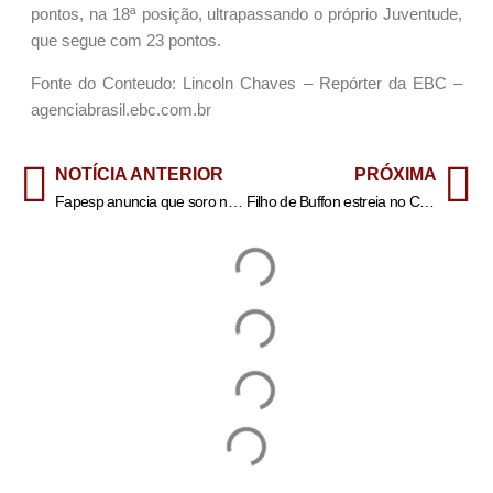
pontos, na 18ª posição, ultrapassando o próprio Juventude,
que segue com 23 pontos.
Fonte do Conteudo: Lincoln Chaves – Repórter da EBC –
agenciabrasil.ebc.com.br
NOTÍCIA ANTERIOR
PRÓXIMA
Fapesp anuncia que soro nacional contra envenenamento por picada de abelha entrará na fase final de testes
Filho de Buffon estreia no Campeonato Italiano e leva goleada