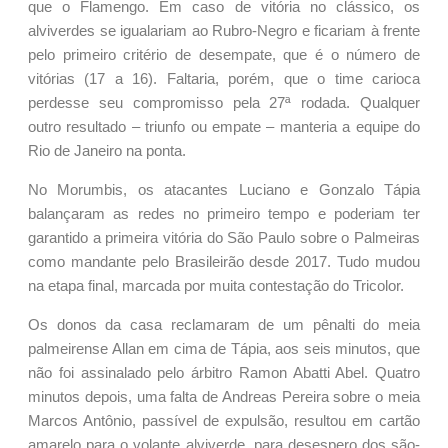
que o Flamengo. Em caso de vitória no clássico, os
alviverdes se igualariam ao Rubro-Negro e ficariam à frente
pelo primeiro critério de desempate, que é o número de
vitórias (17 a 16). Faltaria, porém, que o time carioca
perdesse seu compromisso pela 27ª rodada. Qualquer
outro resultado – triunfo ou empate – manteria a equipe do
Rio de Janeiro na ponta.
No Morumbis, os atacantes Luciano e Gonzalo Tápia
balançaram as redes no primeiro tempo e poderiam ter
garantido a primeira vitória do São Paulo sobre o Palmeiras
como mandante pelo Brasileirão desde 2017. Tudo mudou
na etapa final, marcada por muita contestação do Tricolor.
Os donos da casa reclamaram de um pênalti do meia
palmeirense Allan em cima de Tápia, aos seis minutos, que
não foi assinalado pelo árbitro Ramon Abatti Abel. Quatro
minutos depois, uma falta de Andreas Pereira sobre o meia
Marcos Antônio, passível de expulsão, resultou em cartão
amarelo para o volante alviverde, para desespero dos são-