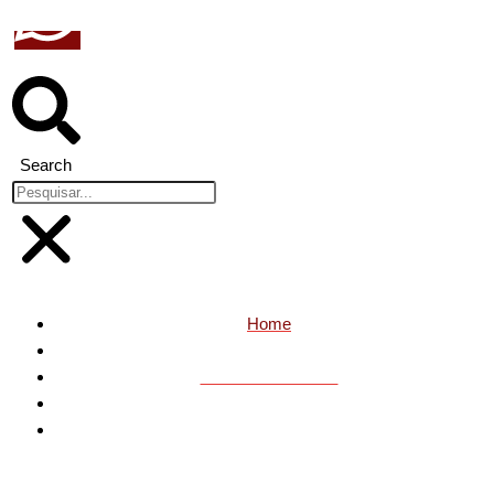
Search
Home
Saúde e bem-estar
Assembleia do Ceará sedia simpósio sobre cannabis
medicinal